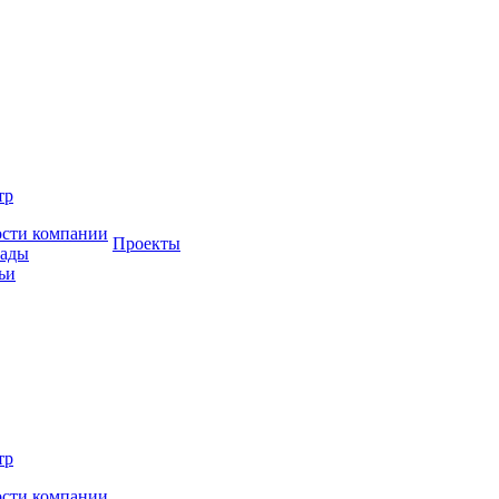
тр
сти компании
Проекты
рады
ьи
тр
сти компании