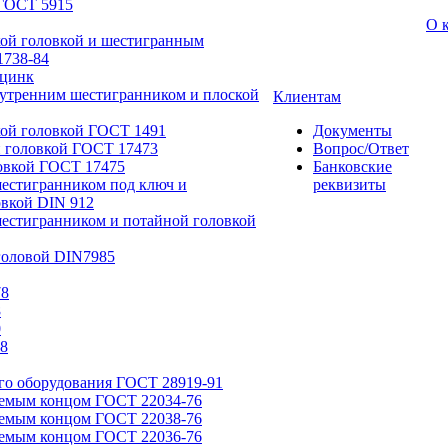
 ГОСТ 5915
О 
кой головкой и шестигранным
1738-84
 цинк
нутренним шестигранником и плоской
Клиентам
кой головкой ГОСТ 1491
Документы
й головкой ГОСТ 17473
Вопрос/Ответ
овкой ГОСТ 17475
Банковские
естигранником под ключ и
реквизиты
вкой DIN 912
естигранником и потайной головкой
головой DIN7985
78
8
0
8
го оборудования ГОСТ 28919-91
емым концом ГОСТ 22034-76
емым концом ГОСТ 22038-76
емым концом ГОСТ 22036-76