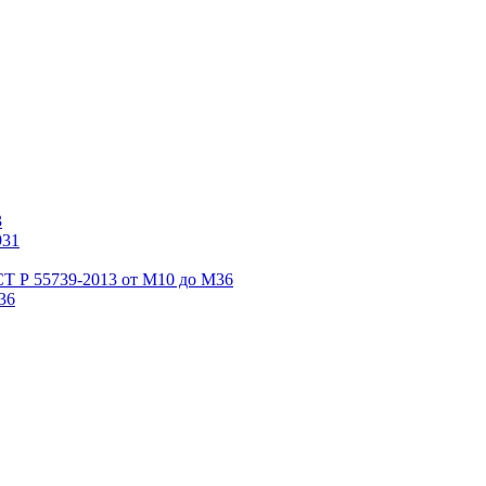
3
931
СТ Р 55739-2013 от М10 до М36
36