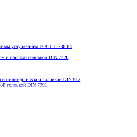
анным углублением ГОСТ 11738-84
м и плоской головкой DIN 7420
 и цилиндрической головкой DIN 912
ой головкой DIN 7991