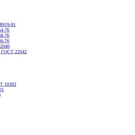
8919-91
4-76
8-76
6-76
2040
и ГОСТ 22042
СТ 10302
01
9