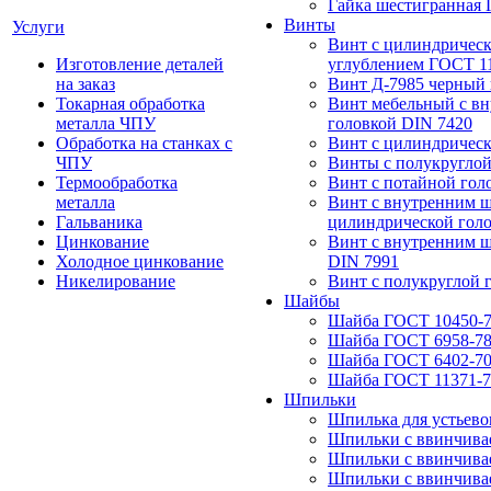
Гайка шестигранная
Винты
Услуги
Винт с цилиндричес
Изготовление деталей
углублением ГОСТ 1
на заказ
Винт Д-7985 черный
Токарная обработка
Винт мебельный с в
металла ЧПУ
головкой DIN 7420
Обработка на станках с
Винт с цилиндричес
ЧПУ
Винты с полукругло
Термообработка
Винт с потайной гол
металла
Винт с внутренним ш
Гальваника
цилиндрической голо
Цинкование
Винт с внутренним ш
Холодное цинкование
DIN 7991
Никелирование
Винт с полукруглой 
Шайбы
Шайба ГОСТ 10450-
Шайба ГОСТ 6958-7
Шайба ГОСТ 6402-7
Шайба ГОСТ 11371-7
Шпильки
Шпилька для устьево
Шпильки с ввинчива
Шпильки с ввинчива
Шпильки с ввинчива