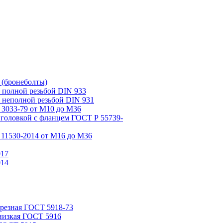
 (бронеболты)
 полной резьбой DIN 933
 неполной резьбой DIN 931
3033-79 от М10 до М36
 головкой с фланцем ГОСТ Р 55739-
11530-2014 от М16 до М36
017
014
орезная ГОСТ 5918-73
низкая ГОСТ 5916