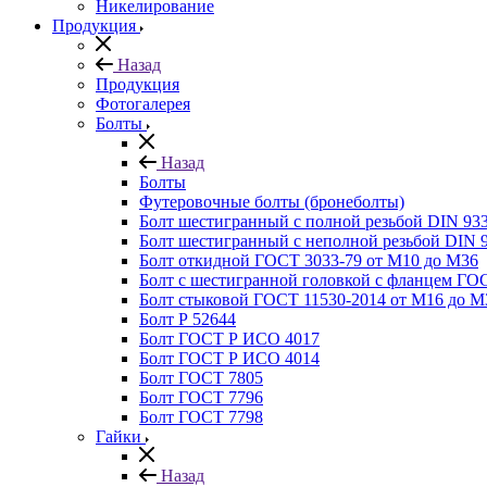
Никелирование
Продукция
Назад
Продукция
Фотогалерея
Болты
Назад
Болты
Футеровочные болты (бронеболты)
Болт шестигранный с полной резьбой DIN 93
Болт шестигранный с неполной резьбой DIN 
Болт откидной ГОСТ 3033-79 от М10 до М36
Болт с шестигранной головкой с фланцем ГО
Болт стыковой ГОСТ 11530-2014 от М16 до М
Болт Р 52644
Болт ГОСТ Р ИСО 4017
Болт ГОСТ Р ИСО 4014
Болт ГОСТ 7805
Болт ГОСТ 7796
Болт ГОСТ 7798
Гайки
Назад