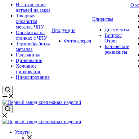
Изготовление
О к
деталей на заказ
Токарная
Клиентам
обработка
металла ЧПУ
Документы
Продукция
Обработка на
Вопрос/
станках с ЧПУ
Фотогалерея
Ответ
Термообработка
Банковские
металла
реквизиты
Гальваника
Цинкование
Холодное
цинкование
Никелирование
Услуги