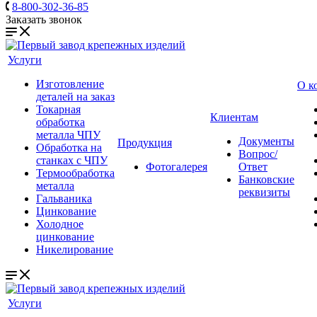
8-800-302-36-85
Заказать звонок
Услуги
Изготовление
О к
деталей на заказ
Токарная
Клиентам
обработка
металла ЧПУ
Документы
Продукция
Обработка на
Вопрос/
станках с ЧПУ
Фотогалерея
Ответ
Термообработка
Банковские
металла
реквизиты
Гальваника
Цинкование
Холодное
цинкование
Никелирование
Услуги