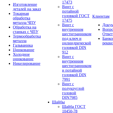
17473
Изготовление
Винт с
деталей на заказ
потайной
Токарная
головкой ГОСТ
Клиентам
обработка
17475
металла ЧПУ
Винт с
Доку
Обработка на
внутренним
Вопро
станках с ЧПУ
шестигранником
Ответ
Термообработка
под ключ и
Банко
металла
цилиндрической
рекви
Гальваника
головкой DIN
Цинкование
912
Холодное
Винт с
цинкование
внутренним
Никелирование
шестигранником
и потайной
головкой DIN
7991
Винт с
полукруглой
головой
DIN7985
Шайбы
Шайба ГОСТ
10450-78