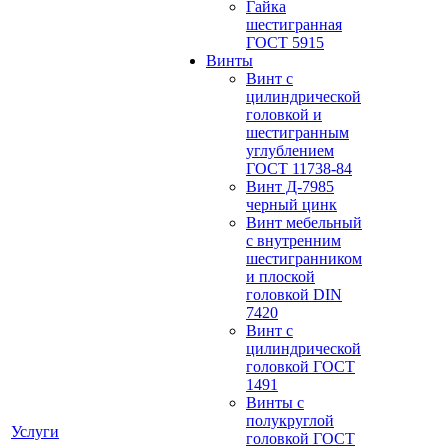
Гайка
шестигранная
ГОСТ 5915
Винты
Винт с
цилиндрической
головкой и
шестигранным
углублением
ГОСТ 11738-84
Винт Д-7985
черный цинк
Винт мебельный
с внутренним
шестигранником
и плоской
головкой DIN
7420
Винт с
цилиндрической
головкой ГОСТ
1491
Винты с
полукруглой
Услуги
головкой ГОСТ