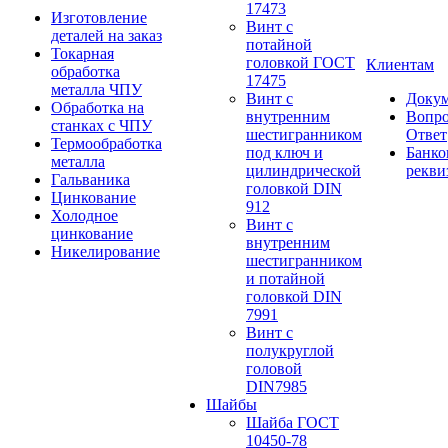
17473
Изготовление
Винт с
деталей на заказ
потайной
Токарная
головкой ГОСТ
Клиентам
обработка
17475
металла ЧПУ
Винт с
Доку
Обработка на
внутренним
Вопро
станках с ЧПУ
шестигранником
Ответ
Термообработка
под ключ и
Банко
металла
цилиндрической
рекви
Гальваника
головкой DIN
Цинкование
912
Холодное
Винт с
цинкование
внутренним
Никелирование
шестигранником
и потайной
головкой DIN
7991
Винт с
полукруглой
головой
DIN7985
Шайбы
Шайба ГОСТ
10450-78