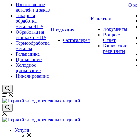
Изготовление
О к
деталей на заказ
Токарная
Клиентам
обработка
металла ЧПУ
Документы
Продукция
Обработка на
Вопрос/
станках с ЧПУ
Фотогалерея
Ответ
Термообработка
Банковские
металла
реквизиты
Гальваника
Цинкование
Холодное
цинкование
Никелирование
Услуги