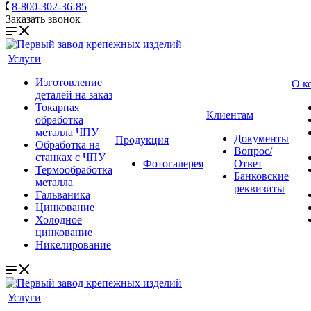
8-800-302-36-85
Заказать звонок
Услуги
Изготовление
О к
деталей на заказ
Токарная
Клиентам
обработка
металла ЧПУ
Документы
Продукция
Обработка на
Вопрос/
станках с ЧПУ
Фотогалерея
Ответ
Термообработка
Банковские
металла
реквизиты
Гальваника
Цинкование
Холодное
цинкование
Никелирование
Услуги