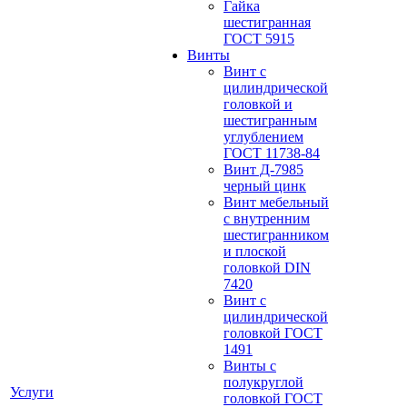
Гайка
шестигранная
ГОСТ 5915
Винты
Винт с
цилиндрической
головкой и
шестигранным
углублением
ГОСТ 11738-84
Винт Д-7985
черный цинк
Винт мебельный
с внутренним
шестигранником
и плоской
головкой DIN
7420
Винт с
цилиндрической
головкой ГОСТ
1491
Винты с
полукруглой
Услуги
головкой ГОСТ