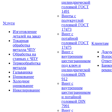
цилиндрической
головкой ГОСТ
1491
Винты с
полукруглой
Услуги
головкой ГОСТ
17473
Изготовление
Винт с
деталей на заказ
потайной
Токарная
головкой ГОСТ
Клиентам
обработка
17475
металла ЧПУ
Винт с
Доку
Обработка на
внутренним
Вопро
станках с ЧПУ
шестигранником
Ответ
Термообработка
под ключ и
Банко
металла
цилиндрической
рекви
Гальваника
головкой DIN
Цинкование
912
Холодное
Винт с
цинкование
внутренним
Никелирование
шестигранником
и потайной
головкой DIN
7991
Винт с